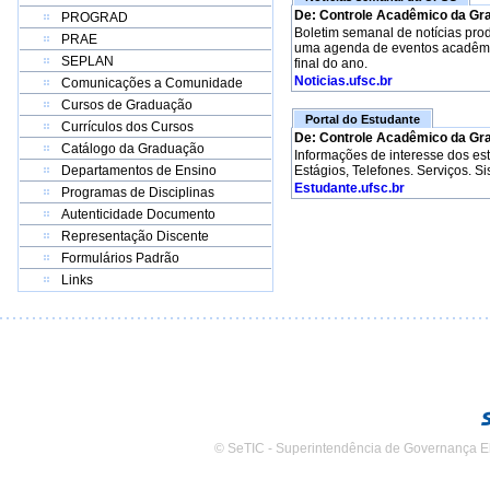
De: Controle Acadêmico da Gr
PROGRAD
Boletim semanal de notícias pro
PRAE
uma agenda de eventos acadêmico
SEPLAN
final do ano.
Noticias.ufsc.br
Comunicações a Comunidade
Cursos de Graduação
Portal do Estudante
Currículos dos Cursos
De: Controle Acadêmico da Gr
Catálogo da Graduação
Informações de interesse dos e
Departamentos de Ensino
Estágios, Telefones. Serviços. S
Estudante.ufsc.br
Programas de Disciplinas
Autenticidade Documento
Representação Discente
Formulários Padrão
Links
© SeTIC - Superintendência de Governança E