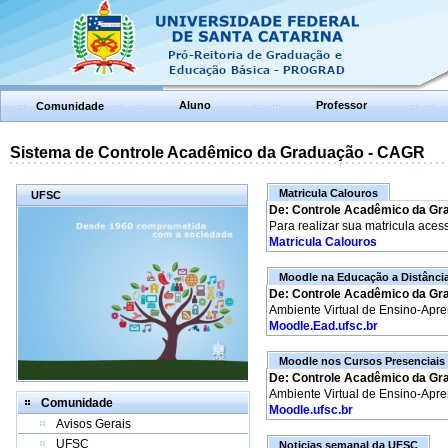
Aluno
Professor
Comunidade
Sistema de Controle Acadêmico da Graduação - CAGR
Matricula Calouros
UFSC
De: Controle Acadêmico da Gr
Para realizar sua matricula aces
Matricula Calouros
Moodle na Educação a Distânci
De: Controle Acadêmico da Gr
Ambiente Virtual de Ensino-Apr
Moodle.Ead.ufsc.br
Moodle nos Cursos Presenciais
De: Controle Acadêmico da Gr
Ambiente Virtual de Ensino-Apr
Comunidade
Moodle.ufsc.br
Avisos Gerais
UFSC
Noticias semanal da UFSC