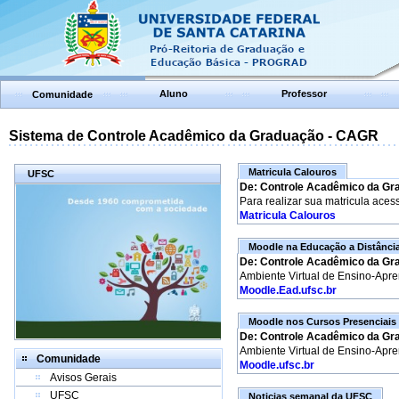
Aluno
Professor
Comunidade
Sistema de Controle Acadêmico da Graduação - CAGR
Matricula Calouros
UFSC
De: Controle Acadêmico da Gr
Para realizar sua matricula aces
Matricula Calouros
Moodle na Educação a Distânci
De: Controle Acadêmico da Gr
Ambiente Virtual de Ensino-Apr
Moodle.Ead.ufsc.br
Moodle nos Cursos Presenciais
De: Controle Acadêmico da Gr
Ambiente Virtual de Ensino-Apr
Comunidade
Moodle.ufsc.br
Avisos Gerais
UFSC
Noticias semanal da UFSC