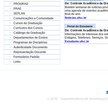
De: Controle Acadêmico da Gr
PROGRAD
Boletim semanal de notícias pro
PRAE
uma agenda de eventos acadêmico
SEPLAN
final do ano.
Noticias.ufsc.br
Comunicações a Comunidade
Cursos de Graduação
Portal do Estudante
Currículos dos Cursos
De: Controle Acadêmico da Gr
Catálogo da Graduação
Informações de interesse dos e
Departamentos de Ensino
Estágios, Telefones. Serviços. S
Estudante.ufsc.br
Programas de Disciplinas
Autenticidade Documento
Representação Discente
Formulários Padrão
Links
© SeTIC - Superintendência de Governança E