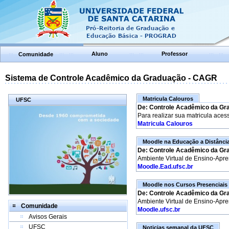
Aluno
Professor
Comunidade
Sistema de Controle Acadêmico da Graduação - CAGR
Matricula Calouros
UFSC
De: Controle Acadêmico da Gr
Para realizar sua matricula aces
Matricula Calouros
Moodle na Educação a Distânci
De: Controle Acadêmico da Gr
Ambiente Virtual de Ensino-Apr
Moodle.Ead.ufsc.br
Moodle nos Cursos Presenciais
De: Controle Acadêmico da Gr
Ambiente Virtual de Ensino-Apr
Comunidade
Moodle.ufsc.br
Avisos Gerais
UFSC
Noticias semanal da UFSC