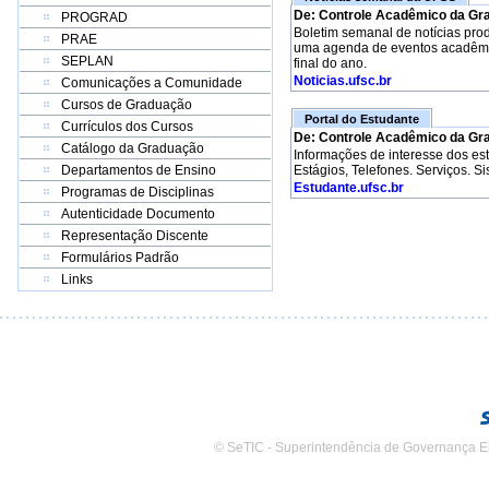
De: Controle Acadêmico da Gr
PROGRAD
Boletim semanal de notícias pro
PRAE
uma agenda de eventos acadêmico
SEPLAN
final do ano.
Noticias.ufsc.br
Comunicações a Comunidade
Cursos de Graduação
Portal do Estudante
Currículos dos Cursos
De: Controle Acadêmico da Gr
Catálogo da Graduação
Informações de interesse dos e
Departamentos de Ensino
Estágios, Telefones. Serviços. S
Estudante.ufsc.br
Programas de Disciplinas
Autenticidade Documento
Representação Discente
Formulários Padrão
Links
© SeTIC - Superintendência de Governança E