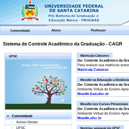
Aluno
Professor
Comunidade
Sistema de Controle Acadêmico da Graduação - CAGR
Matricula Calouros
UFSC
De: Controle Acadêmico da Gr
Para realizar sua matricula aces
Matricula Calouros
Moodle na Educação a Distânci
De: Controle Acadêmico da Gr
Ambiente Virtual de Ensino-Apr
Moodle.Ead.ufsc.br
Moodle nos Cursos Presenciais
De: Controle Acadêmico da Gr
Ambiente Virtual de Ensino-Apr
Comunidade
Moodle.ufsc.br
Avisos Gerais
UFSC
Noticias semanal da UFSC