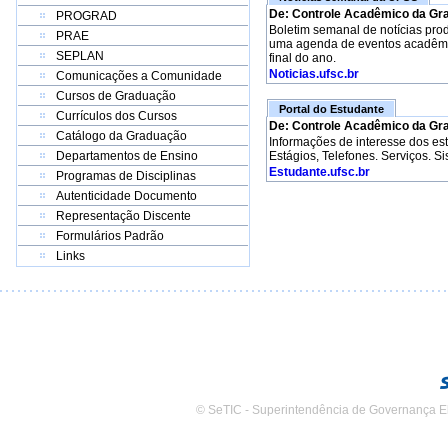
De: Controle Acadêmico da Gr
PROGRAD
Boletim semanal de notícias pro
PRAE
uma agenda de eventos acadêmico
SEPLAN
final do ano.
Noticias.ufsc.br
Comunicações a Comunidade
Cursos de Graduação
Portal do Estudante
Currículos dos Cursos
De: Controle Acadêmico da Gr
Catálogo da Graduação
Informações de interesse dos e
Departamentos de Ensino
Estágios, Telefones. Serviços. S
Estudante.ufsc.br
Programas de Disciplinas
Autenticidade Documento
Representação Discente
Formulários Padrão
Links
© SeTIC - Superintendência de Governança E