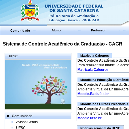
Aluno
Professor
Comunidade
Sistema de Controle Acadêmico da Graduação - CAGR
Matricula Calouros
UFSC
De: Controle Acadêmico da Gr
Para realizar sua matricula aces
Matricula Calouros
Moodle na Educação a Distânci
De: Controle Acadêmico da Gr
Ambiente Virtual de Ensino-Apr
Moodle.Ead.ufsc.br
Moodle nos Cursos Presenciais
De: Controle Acadêmico da Gr
Ambiente Virtual de Ensino-Apr
Comunidade
Moodle.ufsc.br
Avisos Gerais
UFSC
Noticias semanal da UFSC