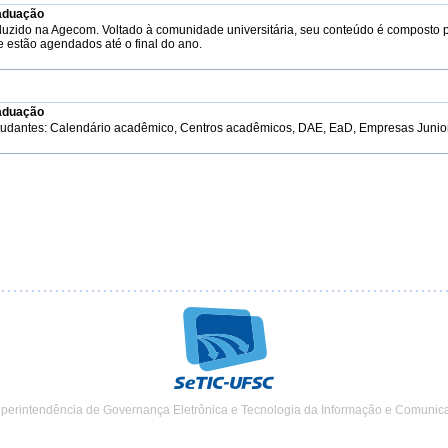
aduação
duzido na Agecom. Voltado à comunidade universitária, seu conteúdo é composto 
e estão agendados até o final do ano.
aduação
tudantes: Calendário acadêmico, Centros acadêmicos, DAE, EaD, Empresas Junior, 
uperintendência de Governança Eletrônica e Tecnologia da Informação e Comunic