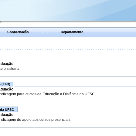
Coordenação
Departamento
aduação
se o sistema
a (EaD)
aduação
endizagem para cursos de Educação a Distância da UFSC.
 da UFSC
aduação
endizagem de apoio aos cursos presenciais