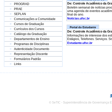
De: Controle Acadêmico da Gr
PROGRAD
Boletim semanal de notícias pro
PRAE
uma agenda de eventos acadêmico
SEPLAN
final do ano.
Noticias.ufsc.br
Comunicações a Comunidade
Cursos de Graduação
Portal do Estudante
Currículos dos Cursos
De: Controle Acadêmico da Gr
Catálogo da Graduação
Informações de interesse dos e
Departamentos de Ensino
Estágios, Telefones. Serviços. S
Estudante.ufsc.br
Programas de Disciplinas
Autenticidade Documento
Representação Discente
Formulários Padrão
Links
© SeTIC - Superintendência de Governança E