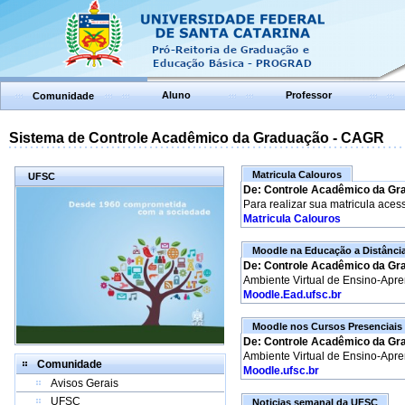
Aluno
Professor
Comunidade
Sistema de Controle Acadêmico da Graduação - CAGR
Matricula Calouros
UFSC
De: Controle Acadêmico da Gr
Para realizar sua matricula aces
Matricula Calouros
Moodle na Educação a Distânci
De: Controle Acadêmico da Gr
Ambiente Virtual de Ensino-Apr
Moodle.Ead.ufsc.br
Moodle nos Cursos Presenciais
De: Controle Acadêmico da Gr
Ambiente Virtual de Ensino-Apr
Comunidade
Moodle.ufsc.br
Avisos Gerais
UFSC
Noticias semanal da UFSC