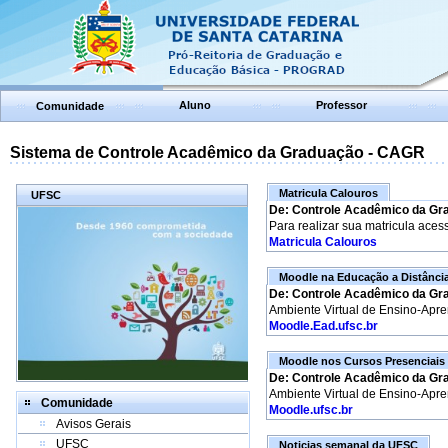
Aluno
Professor
Comunidade
Sistema de Controle Acadêmico da Graduação - CAGR
Matricula Calouros
UFSC
De: Controle Acadêmico da Gr
Para realizar sua matricula aces
Matricula Calouros
Moodle na Educação a Distânci
De: Controle Acadêmico da Gr
Ambiente Virtual de Ensino-Apr
Moodle.Ead.ufsc.br
Moodle nos Cursos Presenciais
De: Controle Acadêmico da Gr
Ambiente Virtual de Ensino-Apr
Comunidade
Moodle.ufsc.br
Avisos Gerais
UFSC
Noticias semanal da UFSC