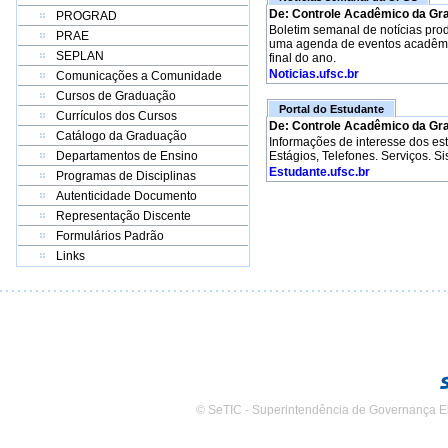
De: Controle Acadêmico da Gr
PROGRAD
Boletim semanal de notícias pro
PRAE
uma agenda de eventos acadêmico
SEPLAN
final do ano.
Noticias.ufsc.br
Comunicações a Comunidade
Cursos de Graduação
Portal do Estudante
Currículos dos Cursos
De: Controle Acadêmico da Gr
Catálogo da Graduação
Informações de interesse dos e
Departamentos de Ensino
Estágios, Telefones. Serviços. S
Estudante.ufsc.br
Programas de Disciplinas
Autenticidade Documento
Representação Discente
Formulários Padrão
Links
© SeTIC - Superintendência de Governança E