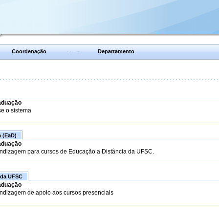
Coordenação
Departamento
aduação
se o sistema
a (EaD)
aduação
endizagem para cursos de Educação a Distância da UFSC.
 da UFSC
aduação
endizagem de apoio aos cursos presenciais