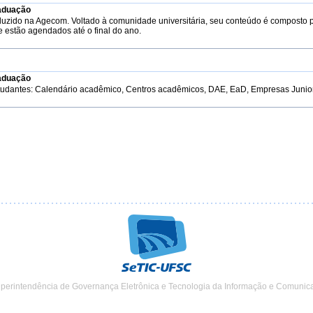
aduação
duzido na Agecom. Voltado à comunidade universitária, seu conteúdo é composto 
e estão agendados até o final do ano.
aduação
tudantes: Calendário acadêmico, Centros acadêmicos, DAE, EaD, Empresas Junior, 
uperintendência de Governança Eletrônica e Tecnologia da Informação e Comunic