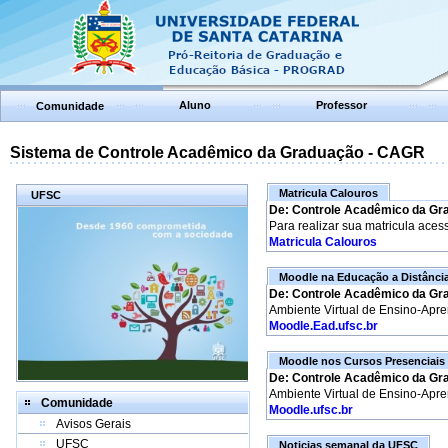
Aluno
Professor
Comunidade
Sistema de Controle Acadêmico da Graduação - CAGR
Matricula Calouros
UFSC
De: Controle Acadêmico da Gr
Para realizar sua matricula aces
Matricula Calouros
Moodle na Educação a Distânci
De: Controle Acadêmico da Gr
Ambiente Virtual de Ensino-Apr
Moodle.Ead.ufsc.br
Moodle nos Cursos Presenciais
De: Controle Acadêmico da Gr
Ambiente Virtual de Ensino-Apr
Comunidade
Moodle.ufsc.br
Avisos Gerais
UFSC
Noticias semanal da UFSC