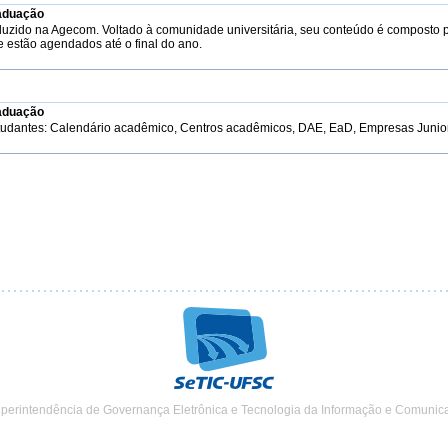
aduação
duzido na Agecom. Voltado à comunidade universitária, seu conteúdo é composto 
e estão agendados até o final do ano.
aduação
tudantes: Calendário acadêmico, Centros acadêmicos, DAE, EaD, Empresas Junior, 
uperintendência de Governança Eletrônica e Tecnologia da Informação e Comunic