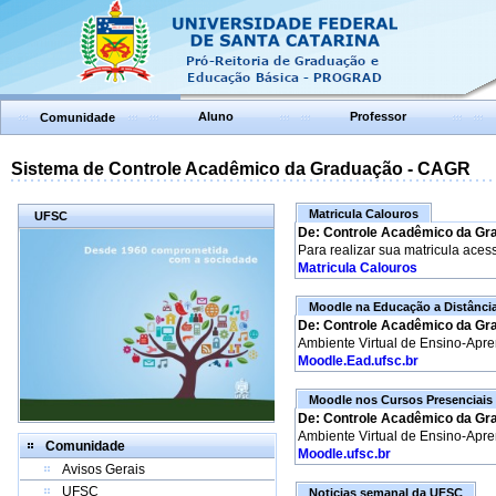
Aluno
Professor
Comunidade
Sistema de Controle Acadêmico da Graduação - CAGR
Matricula Calouros
UFSC
De: Controle Acadêmico da Gr
Para realizar sua matricula aces
Matricula Calouros
Moodle na Educação a Distânci
De: Controle Acadêmico da Gr
Ambiente Virtual de Ensino-Apr
Moodle.Ead.ufsc.br
Moodle nos Cursos Presenciais
De: Controle Acadêmico da Gr
Ambiente Virtual de Ensino-Apr
Comunidade
Moodle.ufsc.br
Avisos Gerais
UFSC
Noticias semanal da UFSC