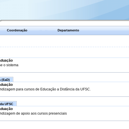
Coordenação
Departamento
aduação
se o sistema
a (EaD)
aduação
endizagem para cursos de Educação a Distância da UFSC.
 da UFSC
aduação
endizagem de apoio aos cursos presenciais