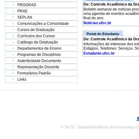
De: Controle Acadêmico da Gr
PROGRAD
Boletim semanal de notícias pro
PRAE
uma agenda de eventos acadêmico
SEPLAN
final do ano.
Noticias.ufsc.br
Comunicações a Comunidade
Cursos de Graduação
Portal do Estudante
Currículos dos Cursos
De: Controle Acadêmico da Gr
Catálogo da Graduação
Informações de interesse dos e
Departamentos de Ensino
Estágios, Telefones. Serviços. S
Estudante.ufsc.br
Programas de Disciplinas
Autenticidade Documento
Representação Discente
Formulários Padrão
Links
© SeTIC - Superintendência de Governança E