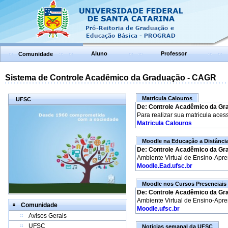
Aluno
Professor
Comunidade
Sistema de Controle Acadêmico da Graduação - CAGR
Matricula Calouros
UFSC
De: Controle Acadêmico da Gr
Para realizar sua matricula aces
Matricula Calouros
Moodle na Educação a Distânci
De: Controle Acadêmico da Gr
Ambiente Virtual de Ensino-Apr
Moodle.Ead.ufsc.br
Moodle nos Cursos Presenciais
De: Controle Acadêmico da Gr
Ambiente Virtual de Ensino-Apr
Comunidade
Moodle.ufsc.br
Avisos Gerais
UFSC
Noticias semanal da UFSC