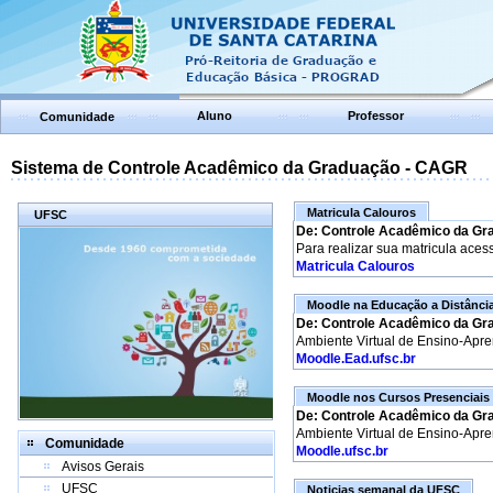
Aluno
Professor
Comunidade
Sistema de Controle Acadêmico da Graduação - CAGR
Matricula Calouros
UFSC
De: Controle Acadêmico da Gr
Para realizar sua matricula aces
Matricula Calouros
Moodle na Educação a Distânci
De: Controle Acadêmico da Gr
Ambiente Virtual de Ensino-Apr
Moodle.Ead.ufsc.br
Moodle nos Cursos Presenciais
De: Controle Acadêmico da Gr
Ambiente Virtual de Ensino-Apr
Comunidade
Moodle.ufsc.br
Avisos Gerais
UFSC
Noticias semanal da UFSC