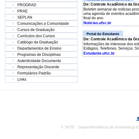
De: Controle Acadêmico da Gr
PROGRAD
Boletim semanal de notícias pro
PRAE
uma agenda de eventos acadêmico
SEPLAN
final do ano.
Noticias.ufsc.br
Comunicações a Comunidade
Cursos de Graduação
Portal do Estudante
Currículos dos Cursos
De: Controle Acadêmico da Gr
Catálogo da Graduação
Informações de interesse dos e
Departamentos de Ensino
Estágios, Telefones. Serviços. S
Estudante.ufsc.br
Programas de Disciplinas
Autenticidade Documento
Representação Discente
Formulários Padrão
Links
© SeTIC - Superintendência de Governança E