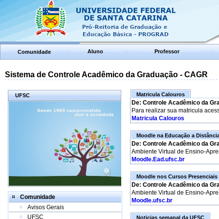
Aluno
Professor
Comunidade
Sistema de Controle Acadêmico da Graduação - CAGR
Matricula Calouros
UFSC
De: Controle Acadêmico da Gr
Para realizar sua matricula aces
Matricula Calouros
Moodle na Educação a Distânci
De: Controle Acadêmico da Gr
Ambiente Virtual de Ensino-Apr
Moodle.Ead.ufsc.br
Moodle nos Cursos Presenciais
De: Controle Acadêmico da Gr
Ambiente Virtual de Ensino-Apr
Comunidade
Moodle.ufsc.br
Avisos Gerais
UFSC
Noticias semanal da UFSC