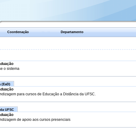
Coordenação
Departamento
aduação
se o sistema
a (EaD)
aduação
endizagem para cursos de Educação a Distância da UFSC.
 da UFSC
aduação
endizagem de apoio aos cursos presenciais