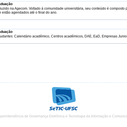
aduação
duzido na Agecom. Voltado à comunidade universitária, seu conteúdo é composto 
e estão agendados até o final do ano.
aduação
tudantes: Calendário acadêmico, Centros acadêmicos, DAE, EaD, Empresas Junior, 
uperintendência de Governança Eletrônica e Tecnologia da Informação e Comunic