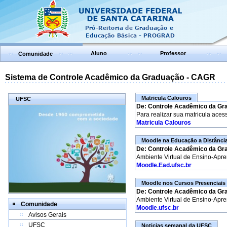
Aluno
Professor
Comunidade
Sistema de Controle Acadêmico da Graduação - CAGR
Matricula Calouros
UFSC
De: Controle Acadêmico da Gr
Para realizar sua matricula aces
Matricula Calouros
Moodle na Educação a Distânci
De: Controle Acadêmico da Gr
Ambiente Virtual de Ensino-Apr
Moodle.Ead.ufsc.br
Moodle nos Cursos Presenciais
De: Controle Acadêmico da Gr
Ambiente Virtual de Ensino-Apr
Comunidade
Moodle.ufsc.br
Avisos Gerais
UFSC
Noticias semanal da UFSC