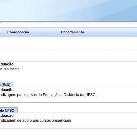
Coordenação
Departamento
aduação
se o sistema
a (EaD)
aduação
endizagem para cursos de Educação a Distância da UFSC.
 da UFSC
aduação
endizagem de apoio aos cursos presenciais