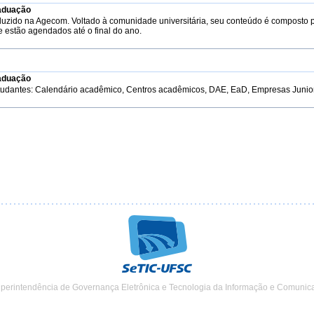
aduação
duzido na Agecom. Voltado à comunidade universitária, seu conteúdo é composto 
e estão agendados até o final do ano.
aduação
tudantes: Calendário acadêmico, Centros acadêmicos, DAE, EaD, Empresas Junior, 
uperintendência de Governança Eletrônica e Tecnologia da Informação e Comunic