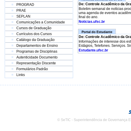
De: Controle Acadêmico da Gr
PROGRAD
Boletim semanal de notícias pro
PRAE
uma agenda de eventos acadêmico
SEPLAN
final do ano.
Noticias.ufsc.br
Comunicações a Comunidade
Cursos de Graduação
Portal do Estudante
Currículos dos Cursos
De: Controle Acadêmico da Gr
Catálogo da Graduação
Informações de interesse dos e
Departamentos de Ensino
Estágios, Telefones. Serviços. S
Estudante.ufsc.br
Programas de Disciplinas
Autenticidade Documento
Representação Discente
Formulários Padrão
Links
© SeTIC - Superintendência de Governança E