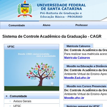
Aluno
Professor
Comunidade
Sistema de Controle Acadêmico da Graduação - CAGR
Matricula Calouros
UFSC
De: Controle Acadêmico da Gr
Para realizar sua matricula aces
Matricula Calouros
Moodle na Educação a Distânci
De: Controle Acadêmico da Gr
Ambiente Virtual de Ensino-Apr
Moodle.Ead.ufsc.br
Moodle nos Cursos Presenciais
De: Controle Acadêmico da Gr
Ambiente Virtual de Ensino-Apr
Comunidade
Moodle.ufsc.br
Avisos Gerais
UFSC
Noticias semanal da UFSC