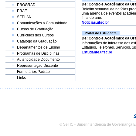
De: Controle Acadêmico da Gr
PROGRAD
Boletim semanal de notícias pro
PRAE
uma agenda de eventos acadêmico
SEPLAN
final do ano.
Noticias.ufsc.br
Comunicações a Comunidade
Cursos de Graduação
Portal do Estudante
Currículos dos Cursos
De: Controle Acadêmico da Gr
Catálogo da Graduação
Informações de interesse dos e
Departamentos de Ensino
Estágios, Telefones. Serviços. S
Estudante.ufsc.br
Programas de Disciplinas
Autenticidade Documento
Representação Discente
Formulários Padrão
Links
© SeTIC - Superintendência de Governança E