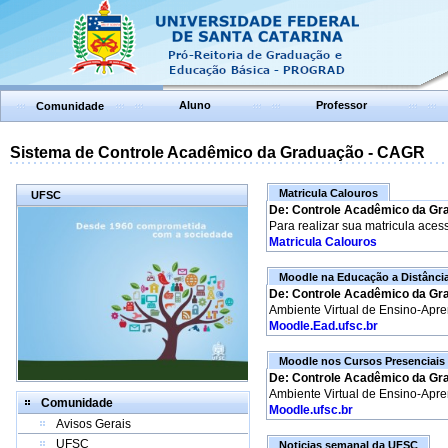
Aluno
Professor
Comunidade
Sistema de Controle Acadêmico da Graduação - CAGR
Matricula Calouros
UFSC
De: Controle Acadêmico da Gr
Para realizar sua matricula aces
Matricula Calouros
Moodle na Educação a Distânci
De: Controle Acadêmico da Gr
Ambiente Virtual de Ensino-Apr
Moodle.Ead.ufsc.br
Moodle nos Cursos Presenciais
De: Controle Acadêmico da Gr
Ambiente Virtual de Ensino-Apr
Comunidade
Moodle.ufsc.br
Avisos Gerais
UFSC
Noticias semanal da UFSC