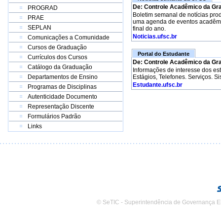
De: Controle Acadêmico da Gr
PROGRAD
Boletim semanal de notícias pro
PRAE
uma agenda de eventos acadêmico
SEPLAN
final do ano.
Noticias.ufsc.br
Comunicações a Comunidade
Cursos de Graduação
Portal do Estudante
Currículos dos Cursos
De: Controle Acadêmico da Gr
Catálogo da Graduação
Informações de interesse dos e
Departamentos de Ensino
Estágios, Telefones. Serviços. S
Estudante.ufsc.br
Programas de Disciplinas
Autenticidade Documento
Representação Discente
Formulários Padrão
Links
© SeTIC - Superintendência de Governança E