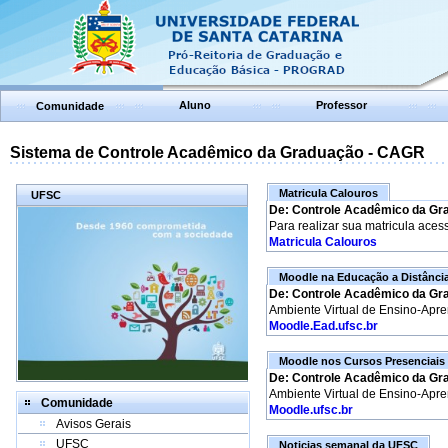
Aluno
Professor
Comunidade
Sistema de Controle Acadêmico da Graduação - CAGR
Matricula Calouros
UFSC
De: Controle Acadêmico da Gr
Para realizar sua matricula aces
Matricula Calouros
Moodle na Educação a Distânci
De: Controle Acadêmico da Gr
Ambiente Virtual de Ensino-Apr
Moodle.Ead.ufsc.br
Moodle nos Cursos Presenciais
De: Controle Acadêmico da Gr
Ambiente Virtual de Ensino-Apr
Comunidade
Moodle.ufsc.br
Avisos Gerais
UFSC
Noticias semanal da UFSC