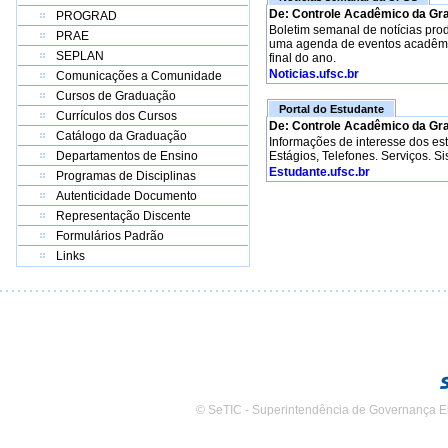
De: Controle Acadêmico da Gr
PROGRAD
Boletim semanal de notícias pro
PRAE
uma agenda de eventos acadêmico
SEPLAN
final do ano.
Noticias.ufsc.br
Comunicações a Comunidade
Cursos de Graduação
Portal do Estudante
Currículos dos Cursos
De: Controle Acadêmico da Gr
Catálogo da Graduação
Informações de interesse dos e
Departamentos de Ensino
Estágios, Telefones. Serviços. S
Estudante.ufsc.br
Programas de Disciplinas
Autenticidade Documento
Representação Discente
Formulários Padrão
Links
© SeTIC - Superintendência de Governança E