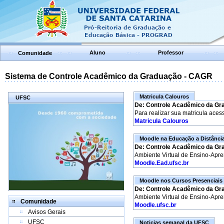
Aluno
Professor
Comunidade
Sistema de Controle Acadêmico da Graduação - CAGR
Matricula Calouros
UFSC
De: Controle Acadêmico da Gr
Para realizar sua matricula aces
Matricula Calouros
Moodle na Educação a Distânci
De: Controle Acadêmico da Gr
Ambiente Virtual de Ensino-Apr
Moodle.Ead.ufsc.br
Moodle nos Cursos Presenciais
De: Controle Acadêmico da Gr
Ambiente Virtual de Ensino-Apr
Comunidade
Moodle.ufsc.br
Avisos Gerais
UFSC
Noticias semanal da UFSC