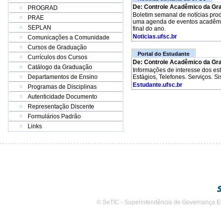
De: Controle Acadêmico da Gr
PROGRAD
Boletim semanal de notícias pro
PRAE
uma agenda de eventos acadêmico
SEPLAN
final do ano.
Noticias.ufsc.br
Comunicações a Comunidade
Cursos de Graduação
Portal do Estudante
Currículos dos Cursos
De: Controle Acadêmico da Gr
Catálogo da Graduação
Informações de interesse dos e
Departamentos de Ensino
Estágios, Telefones. Serviços. S
Estudante.ufsc.br
Programas de Disciplinas
Autenticidade Documento
Representação Discente
Formulários Padrão
Links
© SeTIC - Superintendência de Governança E