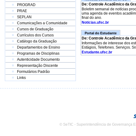
De: Controle Acadêmico da Gr
PROGRAD
Boletim semanal de notícias pro
PRAE
uma agenda de eventos acadêmico
SEPLAN
final do ano.
Noticias.ufsc.br
Comunicações a Comunidade
Cursos de Graduação
Portal do Estudante
Currículos dos Cursos
De: Controle Acadêmico da Gr
Catálogo da Graduação
Informações de interesse dos e
Departamentos de Ensino
Estágios, Telefones. Serviços. S
Estudante.ufsc.br
Programas de Disciplinas
Autenticidade Documento
Representação Discente
Formulários Padrão
Links
© SeTIC - Superintendência de Governança E