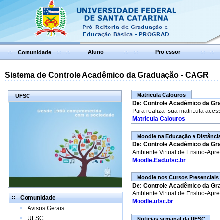
Aluno
Professor
Comunidade
Sistema de Controle Acadêmico da Graduação - CAGR
Matricula Calouros
UFSC
De: Controle Acadêmico da Gr
Para realizar sua matricula aces
Matricula Calouros
Moodle na Educação a Distânci
De: Controle Acadêmico da Gr
Ambiente Virtual de Ensino-Apr
Moodle.Ead.ufsc.br
Moodle nos Cursos Presenciais
De: Controle Acadêmico da Gr
Ambiente Virtual de Ensino-Apr
Comunidade
Moodle.ufsc.br
Avisos Gerais
UFSC
Noticias semanal da UFSC