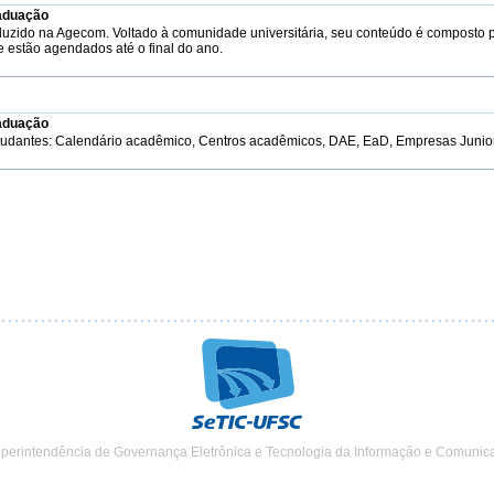
aduação
duzido na Agecom. Voltado à comunidade universitária, seu conteúdo é composto 
e estão agendados até o final do ano.
aduação
tudantes: Calendário acadêmico, Centros acadêmicos, DAE, EaD, Empresas Junior, 
uperintendência de Governança Eletrônica e Tecnologia da Informação e Comunic