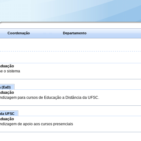
Coordenação
Departamento
aduação
se o sistema
a (EaD)
aduação
endizagem para cursos de Educação a Distância da UFSC.
 da UFSC
aduação
endizagem de apoio aos cursos presenciais