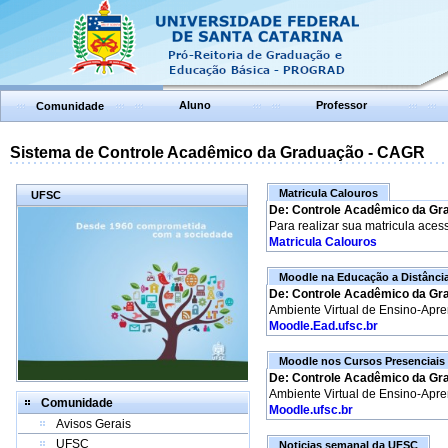
Aluno
Professor
Comunidade
Sistema de Controle Acadêmico da Graduação - CAGR
Matricula Calouros
UFSC
De: Controle Acadêmico da Gr
Para realizar sua matricula aces
Matricula Calouros
Moodle na Educação a Distânci
De: Controle Acadêmico da Gr
Ambiente Virtual de Ensino-Apr
Moodle.Ead.ufsc.br
Moodle nos Cursos Presenciais
De: Controle Acadêmico da Gr
Ambiente Virtual de Ensino-Apr
Comunidade
Moodle.ufsc.br
Avisos Gerais
UFSC
Noticias semanal da UFSC