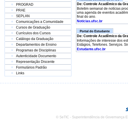
De: Controle Acadêmico da Gr
PROGRAD
Boletim semanal de notícias pro
PRAE
uma agenda de eventos acadêmico
SEPLAN
final do ano.
Noticias.ufsc.br
Comunicações a Comunidade
Cursos de Graduação
Portal do Estudante
Currículos dos Cursos
De: Controle Acadêmico da Gr
Catálogo da Graduação
Informações de interesse dos e
Departamentos de Ensino
Estágios, Telefones. Serviços. S
Estudante.ufsc.br
Programas de Disciplinas
Autenticidade Documento
Representação Discente
Formulários Padrão
Links
© SeTIC - Superintendência de Governança E