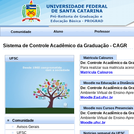
Aluno
Professor
Comunidade
Sistema de Controle Acadêmico da Graduação - CAGR
Matricula Calouros
UFSC
De: Controle Acadêmico da Gr
Para realizar sua matricula aces
Matricula Calouros
Moodle na Educação a Distânci
De: Controle Acadêmico da Gr
Ambiente Virtual de Ensino-Apr
Moodle.Ead.ufsc.br
Moodle nos Cursos Presenciais
De: Controle Acadêmico da Gr
Ambiente Virtual de Ensino-Apr
Comunidade
Moodle.ufsc.br
Avisos Gerais
UFSC
Noticias semanal da UFSC