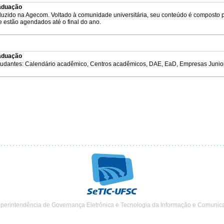
aduação
duzido na Agecom. Voltado à comunidade universitária, seu conteúdo é composto 
e estão agendados até o final do ano.
aduação
tudantes: Calendário acadêmico, Centros acadêmicos, DAE, EaD, Empresas Junior, 
uperintendência de Governança Eletrônica e Tecnologia da Informação e Comunic