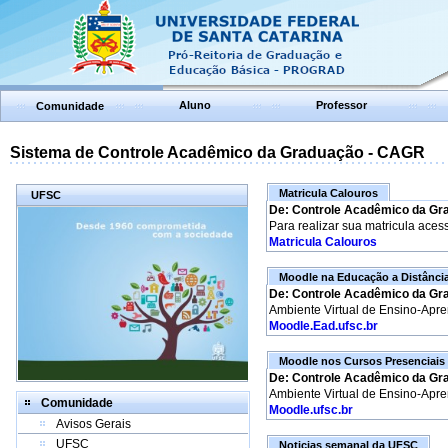
Aluno
Professor
Comunidade
Sistema de Controle Acadêmico da Graduação - CAGR
Matricula Calouros
UFSC
De: Controle Acadêmico da Gr
Para realizar sua matricula aces
Matricula Calouros
Moodle na Educação a Distânci
De: Controle Acadêmico da Gr
Ambiente Virtual de Ensino-Apr
Moodle.Ead.ufsc.br
Moodle nos Cursos Presenciais
De: Controle Acadêmico da Gr
Ambiente Virtual de Ensino-Apr
Comunidade
Moodle.ufsc.br
Avisos Gerais
UFSC
Noticias semanal da UFSC