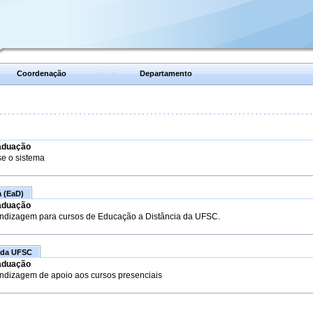
Coordenação
Departamento
aduação
se o sistema
a (EaD)
aduação
endizagem para cursos de Educação a Distância da UFSC.
 da UFSC
aduação
endizagem de apoio aos cursos presenciais