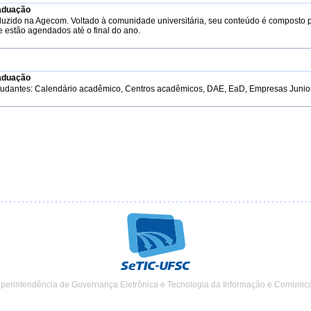
aduação
duzido na Agecom. Voltado à comunidade universitária, seu conteúdo é composto 
e estão agendados até o final do ano.
aduação
tudantes: Calendário acadêmico, Centros acadêmicos, DAE, EaD, Empresas Junior, 
uperintendência de Governança Eletrônica e Tecnologia da Informação e Comunic