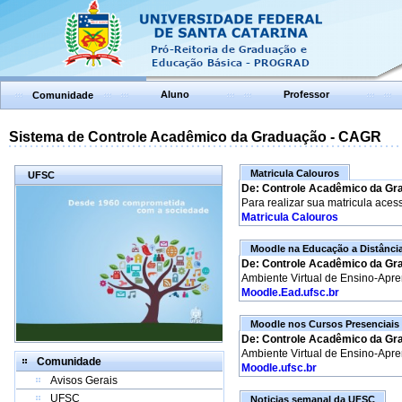
Aluno
Professor
Comunidade
Sistema de Controle Acadêmico da Graduação - CAGR
Matricula Calouros
UFSC
De: Controle Acadêmico da Gr
Para realizar sua matricula aces
Matricula Calouros
Moodle na Educação a Distânci
De: Controle Acadêmico da Gr
Ambiente Virtual de Ensino-Apr
Moodle.Ead.ufsc.br
Moodle nos Cursos Presenciais
De: Controle Acadêmico da Gr
Ambiente Virtual de Ensino-Apr
Comunidade
Moodle.ufsc.br
Avisos Gerais
UFSC
Noticias semanal da UFSC