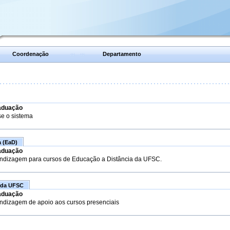
Coordenação
Departamento
aduação
se o sistema
a (EaD)
aduação
endizagem para cursos de Educação a Distância da UFSC.
 da UFSC
aduação
endizagem de apoio aos cursos presenciais