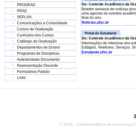
De: Controle Acadêmico da Gr
PROGRAD
Boletim semanal de notícias pro
PRAE
uma agenda de eventos acadêmico
SEPLAN
final do ano.
Noticias.ufsc.br
Comunicações a Comunidade
Cursos de Graduação
Portal do Estudante
Currículos dos Cursos
De: Controle Acadêmico da Gr
Catálogo da Graduação
Informações de interesse dos e
Departamentos de Ensino
Estágios, Telefones. Serviços. S
Estudante.ufsc.br
Programas de Disciplinas
Autenticidade Documento
Representação Discente
Formulários Padrão
Links
© SeTIC - Superintendência de Governança E