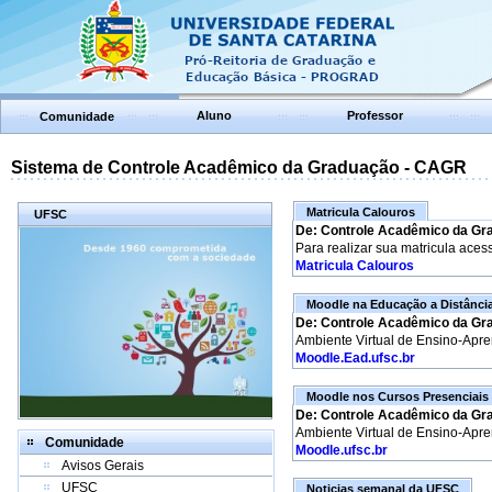
Aluno
Professor
Comunidade
Sistema de Controle Acadêmico da Graduação - CAGR
Matricula Calouros
UFSC
De: Controle Acadêmico da Gr
Para realizar sua matricula aces
Matricula Calouros
Moodle na Educação a Distânci
De: Controle Acadêmico da Gr
Ambiente Virtual de Ensino-Apr
Moodle.Ead.ufsc.br
Moodle nos Cursos Presenciais
De: Controle Acadêmico da Gr
Ambiente Virtual de Ensino-Apr
Comunidade
Moodle.ufsc.br
Avisos Gerais
UFSC
Noticias semanal da UFSC