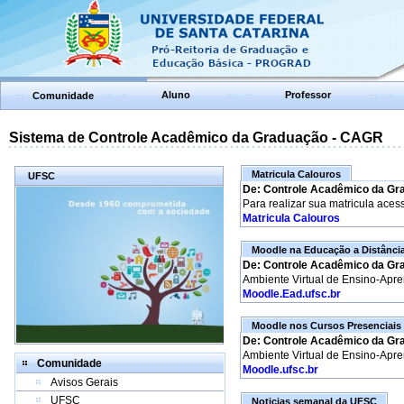
Aluno
Professor
Comunidade
Sistema de Controle Acadêmico da Graduação - CAGR
Matricula Calouros
UFSC
De: Controle Acadêmico da Gr
Para realizar sua matricula aces
Matricula Calouros
Moodle na Educação a Distânci
De: Controle Acadêmico da Gr
Ambiente Virtual de Ensino-Apr
Moodle.Ead.ufsc.br
Moodle nos Cursos Presenciais
De: Controle Acadêmico da Gr
Ambiente Virtual de Ensino-Apr
Comunidade
Moodle.ufsc.br
Avisos Gerais
UFSC
Noticias semanal da UFSC