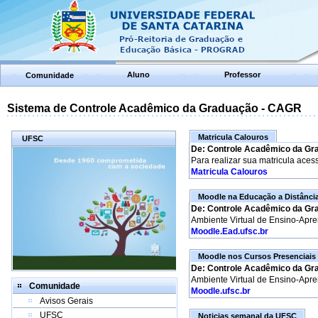
Aluno
Professor
Comunidade
Sistema de Controle Acadêmico da Graduação - CAGR
Matricula Calouros
UFSC
De: Controle Acadêmico da Gr
Para realizar sua matricula aces
Matricula Calouros
Moodle na Educação a Distânci
De: Controle Acadêmico da Gr
Ambiente Virtual de Ensino-Apr
Moodle.Ead.ufsc.br
Moodle nos Cursos Presenciais
De: Controle Acadêmico da Gr
Ambiente Virtual de Ensino-Apr
Comunidade
Moodle.ufsc.br
Avisos Gerais
UFSC
Noticias semanal da UFSC