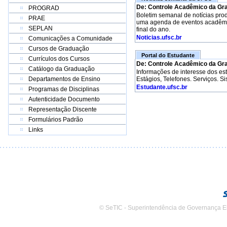
De: Controle Acadêmico da Gr
PROGRAD
Boletim semanal de notícias pro
PRAE
uma agenda de eventos acadêmico
SEPLAN
final do ano.
Noticias.ufsc.br
Comunicações a Comunidade
Cursos de Graduação
Portal do Estudante
Currículos dos Cursos
De: Controle Acadêmico da Gr
Catálogo da Graduação
Informações de interesse dos e
Departamentos de Ensino
Estágios, Telefones. Serviços. S
Estudante.ufsc.br
Programas de Disciplinas
Autenticidade Documento
Representação Discente
Formulários Padrão
Links
© SeTIC - Superintendência de Governança E