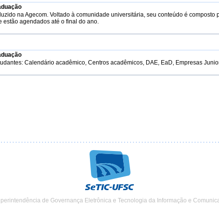
aduação
duzido na Agecom. Voltado à comunidade universitária, seu conteúdo é composto 
e estão agendados até o final do ano.
aduação
tudantes: Calendário acadêmico, Centros acadêmicos, DAE, EaD, Empresas Junior, 
uperintendência de Governança Eletrônica e Tecnologia da Informação e Comunic