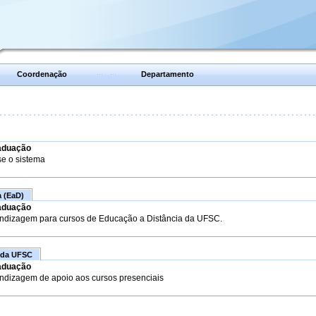
Coordenação
Departamento
aduação
se o sistema
a (EaD)
aduação
endizagem para cursos de Educação a Distância da UFSC.
 da UFSC
aduação
endizagem de apoio aos cursos presenciais