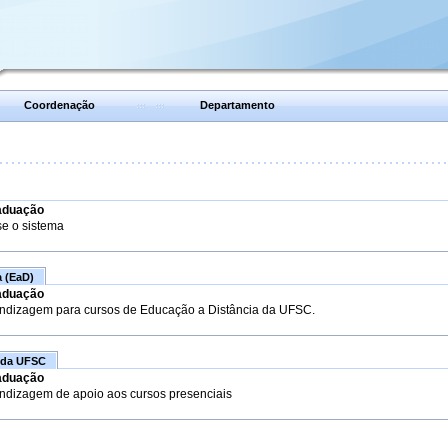
Coordenação
Departamento
aduação
se o sistema
a (EaD)
aduação
endizagem para cursos de Educação a Distância da UFSC.
 da UFSC
aduação
endizagem de apoio aos cursos presenciais