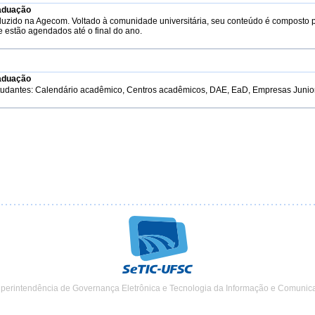
aduação
duzido na Agecom. Voltado à comunidade universitária, seu conteúdo é composto 
e estão agendados até o final do ano.
aduação
tudantes: Calendário acadêmico, Centros acadêmicos, DAE, EaD, Empresas Junior, 
uperintendência de Governança Eletrônica e Tecnologia da Informação e Comunic