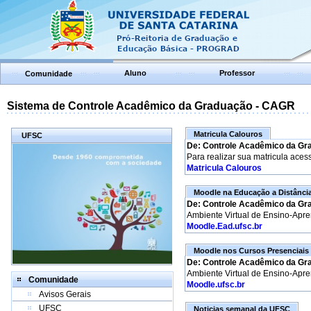
Aluno
Professor
Comunidade
Sistema de Controle Acadêmico da Graduação - CAGR
Matricula Calouros
UFSC
De: Controle Acadêmico da Gr
Para realizar sua matricula aces
Matricula Calouros
Moodle na Educação a Distânci
De: Controle Acadêmico da Gr
Ambiente Virtual de Ensino-Apr
Moodle.Ead.ufsc.br
Moodle nos Cursos Presenciais
De: Controle Acadêmico da Gr
Ambiente Virtual de Ensino-Apr
Comunidade
Moodle.ufsc.br
Avisos Gerais
UFSC
Noticias semanal da UFSC