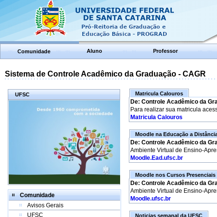
Aluno
Professor
Comunidade
Sistema de Controle Acadêmico da Graduação - CAGR
Matricula Calouros
UFSC
De: Controle Acadêmico da Gr
Para realizar sua matricula aces
Matricula Calouros
Moodle na Educação a Distânci
De: Controle Acadêmico da Gr
Ambiente Virtual de Ensino-Apr
Moodle.Ead.ufsc.br
Moodle nos Cursos Presenciais
De: Controle Acadêmico da Gr
Ambiente Virtual de Ensino-Apr
Comunidade
Moodle.ufsc.br
Avisos Gerais
UFSC
Noticias semanal da UFSC