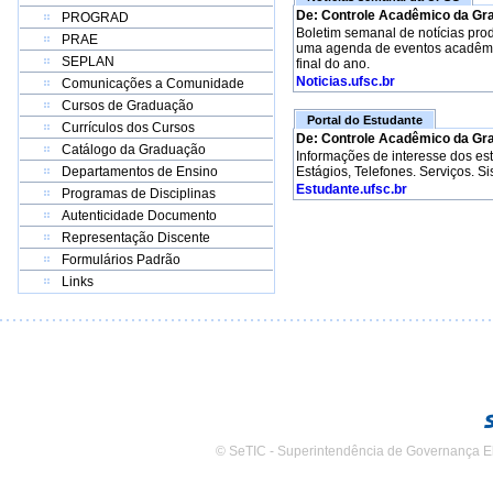
De: Controle Acadêmico da Gr
PROGRAD
Boletim semanal de notícias pro
PRAE
uma agenda de eventos acadêmico
SEPLAN
final do ano.
Noticias.ufsc.br
Comunicações a Comunidade
Cursos de Graduação
Portal do Estudante
Currículos dos Cursos
De: Controle Acadêmico da Gr
Catálogo da Graduação
Informações de interesse dos e
Departamentos de Ensino
Estágios, Telefones. Serviços. S
Estudante.ufsc.br
Programas de Disciplinas
Autenticidade Documento
Representação Discente
Formulários Padrão
Links
© SeTIC - Superintendência de Governança E