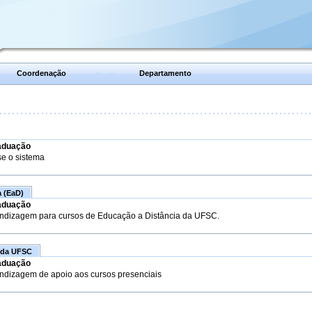
Coordenação
Departamento
aduação
se o sistema
a (EaD)
aduação
endizagem para cursos de Educação a Distância da UFSC.
 da UFSC
aduação
endizagem de apoio aos cursos presenciais