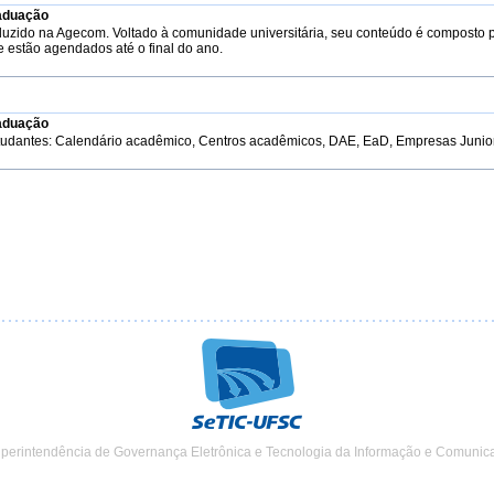
aduação
duzido na Agecom. Voltado à comunidade universitária, seu conteúdo é composto 
e estão agendados até o final do ano.
aduação
tudantes: Calendário acadêmico, Centros acadêmicos, DAE, EaD, Empresas Junior, 
uperintendência de Governança Eletrônica e Tecnologia da Informação e Comunic