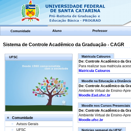
Aluno
Professor
Comunidade
Sistema de Controle Acadêmico da Graduação - CAGR
Matricula Calouros
UFSC
De: Controle Acadêmico da Gr
Para realizar sua matricula aces
Matricula Calouros
Moodle na Educação a Distânci
De: Controle Acadêmico da Gr
Ambiente Virtual de Ensino-Apr
Moodle.Ead.ufsc.br
Moodle nos Cursos Presenciais
De: Controle Acadêmico da Gr
Ambiente Virtual de Ensino-Apr
Comunidade
Moodle.ufsc.br
Avisos Gerais
UFSC
Noticias semanal da UFSC