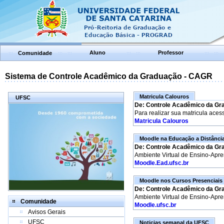
Aluno
Professor
Comunidade
Sistema de Controle Acadêmico da Graduação - CAGR
Matricula Calouros
UFSC
De: Controle Acadêmico da Gr
Para realizar sua matricula aces
Matricula Calouros
Moodle na Educação a Distânci
De: Controle Acadêmico da Gr
Ambiente Virtual de Ensino-Apr
Moodle.Ead.ufsc.br
Moodle nos Cursos Presenciais
De: Controle Acadêmico da Gr
Ambiente Virtual de Ensino-Apr
Comunidade
Moodle.ufsc.br
Avisos Gerais
UFSC
Noticias semanal da UFSC