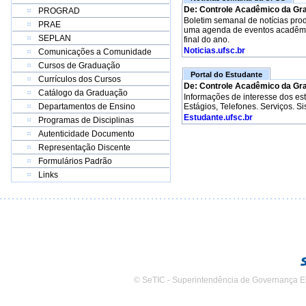
De: Controle Acadêmico da Gr
PROGRAD
Boletim semanal de notícias pro
PRAE
uma agenda de eventos acadêmico
SEPLAN
final do ano.
Noticias.ufsc.br
Comunicações a Comunidade
Cursos de Graduação
Portal do Estudante
Currículos dos Cursos
De: Controle Acadêmico da Gr
Catálogo da Graduação
Informações de interesse dos e
Departamentos de Ensino
Estágios, Telefones. Serviços. S
Estudante.ufsc.br
Programas de Disciplinas
Autenticidade Documento
Representação Discente
Formulários Padrão
Links
© SeTIC - Superintendência de Governança E