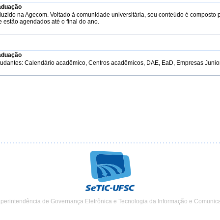
aduação
duzido na Agecom. Voltado à comunidade universitária, seu conteúdo é composto 
e estão agendados até o final do ano.
aduação
tudantes: Calendário acadêmico, Centros acadêmicos, DAE, EaD, Empresas Junior, 
uperintendência de Governança Eletrônica e Tecnologia da Informação e Comunic