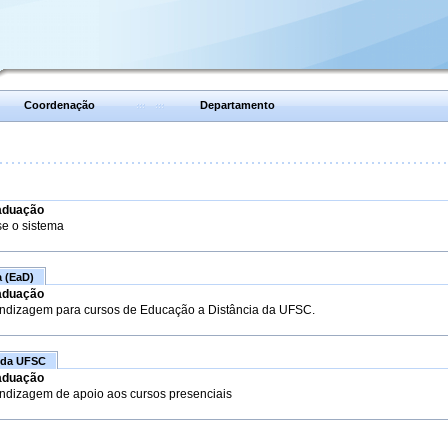
Coordenação
Departamento
aduação
se o sistema
a (EaD)
aduação
endizagem para cursos de Educação a Distância da UFSC.
 da UFSC
aduação
endizagem de apoio aos cursos presenciais