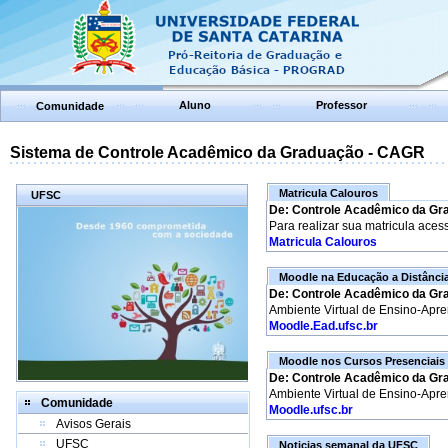
Aluno
Professor
Comunidade
Sistema de Controle Acadêmico da Graduação - CAGR
Matricula Calouros
UFSC
De: Controle Acadêmico da Gr
Para realizar sua matricula aces
Matricula Calouros
Moodle na Educação a Distânci
De: Controle Acadêmico da Gr
Ambiente Virtual de Ensino-Apr
Moodle.Ead.ufsc.br
Moodle nos Cursos Presenciais
De: Controle Acadêmico da Gr
Ambiente Virtual de Ensino-Apr
Comunidade
Moodle.ufsc.br
Avisos Gerais
UFSC
Noticias semanal da UFSC