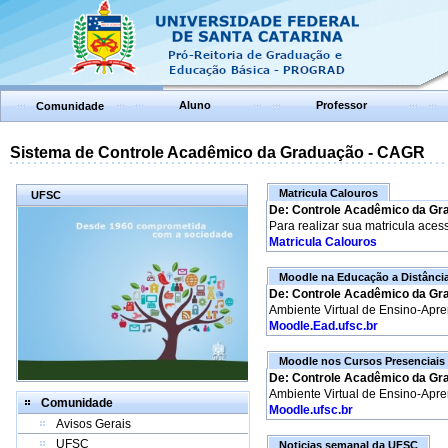
Aluno
Professor
Comunidade
Sistema de Controle Acadêmico da Graduação - CAGR
Matricula Calouros
UFSC
De: Controle Acadêmico da Gr
Para realizar sua matricula aces
Matricula Calouros
Moodle na Educação a Distânci
De: Controle Acadêmico da Gr
Ambiente Virtual de Ensino-Apr
Moodle.Ead.ufsc.br
Moodle nos Cursos Presenciais
De: Controle Acadêmico da Gr
Ambiente Virtual de Ensino-Apr
Comunidade
Moodle.ufsc.br
Avisos Gerais
UFSC
Noticias semanal da UFSC