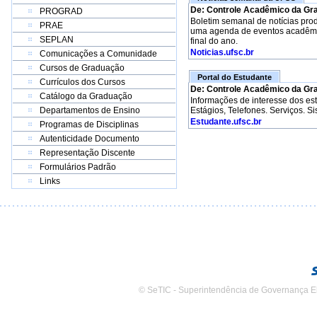
De: Controle Acadêmico da Gr
PROGRAD
Boletim semanal de notícias pro
PRAE
uma agenda de eventos acadêmico
SEPLAN
final do ano.
Noticias.ufsc.br
Comunicações a Comunidade
Cursos de Graduação
Portal do Estudante
Currículos dos Cursos
De: Controle Acadêmico da Gr
Catálogo da Graduação
Informações de interesse dos e
Departamentos de Ensino
Estágios, Telefones. Serviços. S
Estudante.ufsc.br
Programas de Disciplinas
Autenticidade Documento
Representação Discente
Formulários Padrão
Links
© SeTIC - Superintendência de Governança E