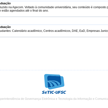
aduação
duzido na Agecom. Voltado à comunidade universitária, seu conteúdo é composto 
e estão agendados até o final do ano.
aduação
tudantes: Calendário acadêmico, Centros acadêmicos, DAE, EaD, Empresas Junior, 
uperintendência de Governança Eletrônica e Tecnologia da Informação e Comunic