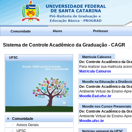
Aluno
Professor
Comunidade
Sistema de Controle Acadêmico da Graduação - CAGR
Matricula Calouros
UFSC
De: Controle Acadêmico da Gr
Para realizar sua matricula aces
Matricula Calouros
Moodle na Educação a Distânci
De: Controle Acadêmico da Gr
Ambiente Virtual de Ensino-Apr
Moodle.Ead.ufsc.br
Moodle nos Cursos Presenciais
De: Controle Acadêmico da Gr
Ambiente Virtual de Ensino-Apr
Comunidade
Moodle.ufsc.br
Avisos Gerais
UFSC
Noticias semanal da UFSC