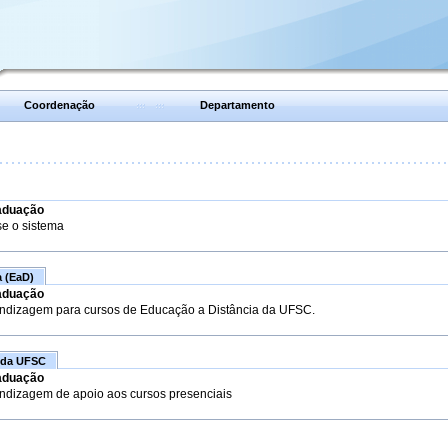
Coordenação
Departamento
aduação
se o sistema
a (EaD)
aduação
endizagem para cursos de Educação a Distância da UFSC.
 da UFSC
aduação
endizagem de apoio aos cursos presenciais