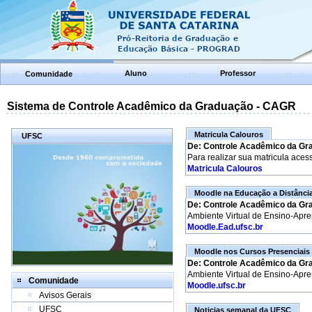
Aluno
Professor
Comunidade
Sistema de Controle Acadêmico da Graduação - CAGR
Matricula Calouros
UFSC
De: Controle Acadêmico da Gr
Para realizar sua matricula aces
Matricula Calouros
Moodle na Educação a Distânci
De: Controle Acadêmico da Gr
Ambiente Virtual de Ensino-Apr
Moodle.Ead.ufsc.br
Moodle nos Cursos Presenciais
De: Controle Acadêmico da Gr
Ambiente Virtual de Ensino-Apr
Comunidade
Moodle.ufsc.br
Avisos Gerais
UFSC
Noticias semanal da UFSC