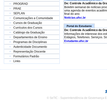
De: Controle Acadêmico da Gr
PROGRAD
Boletim semanal de notícias pro
PRAE
uma agenda de eventos acadêmico
SEPLAN
final do ano.
Noticias.ufsc.br
Comunicações a Comunidade
Cursos de Graduação
Portal do Estudante
Currículos dos Cursos
De: Controle Acadêmico da Gr
Catálogo da Graduação
Informações de interesse dos e
Departamentos de Ensino
Estágios, Telefones. Serviços. S
Estudante.ufsc.br
Programas de Disciplinas
Autenticidade Documento
Representação Discente
Formulários Padrão
Links
© SeTIC - Superintendência de Governança E