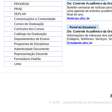
De: Controle Acadêmico da Gr
PROGRAD
Boletim semanal de notícias pro
PRAE
uma agenda de eventos acadêmico
SEPLAN
final do ano.
Noticias.ufsc.br
Comunicações a Comunidade
Cursos de Graduação
Portal do Estudante
Currículos dos Cursos
De: Controle Acadêmico da Gr
Catálogo da Graduação
Informações de interesse dos e
Departamentos de Ensino
Estágios, Telefones. Serviços. S
Estudante.ufsc.br
Programas de Disciplinas
Autenticidade Documento
Representação Discente
Formulários Padrão
Links
© SeTIC - Superintendência de Governança E