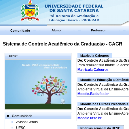
Aluno
Professor
Comunidade
Sistema de Controle Acadêmico da Graduação - CAGR
Matricula Calouros
UFSC
De: Controle Acadêmico da Gr
Para realizar sua matricula aces
Matricula Calouros
Moodle na Educação a Distânci
De: Controle Acadêmico da Gr
Ambiente Virtual de Ensino-Apr
Moodle.Ead.ufsc.br
Moodle nos Cursos Presenciais
De: Controle Acadêmico da Gr
Ambiente Virtual de Ensino-Apr
Comunidade
Moodle.ufsc.br
Avisos Gerais
UFSC
Noticias semanal da UFSC