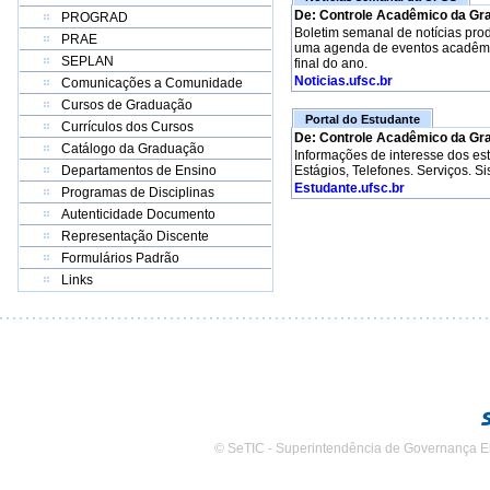
De: Controle Acadêmico da Gr
PROGRAD
Boletim semanal de notícias pro
PRAE
uma agenda de eventos acadêmico
SEPLAN
final do ano.
Noticias.ufsc.br
Comunicações a Comunidade
Cursos de Graduação
Portal do Estudante
Currículos dos Cursos
De: Controle Acadêmico da Gr
Catálogo da Graduação
Informações de interesse dos e
Departamentos de Ensino
Estágios, Telefones. Serviços. S
Estudante.ufsc.br
Programas de Disciplinas
Autenticidade Documento
Representação Discente
Formulários Padrão
Links
© SeTIC - Superintendência de Governança E