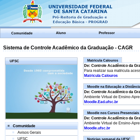
Aluno
Professor
Comunidade
Sistema de Controle Acadêmico da Graduação - CAGR
Matricula Calouros
UFSC
De: Controle Acadêmico da Gr
Para realizar sua matricula aces
Matricula Calouros
Moodle na Educação a Distânci
De: Controle Acadêmico da Gr
Ambiente Virtual de Ensino-Apr
Moodle.Ead.ufsc.br
Moodle nos Cursos Presenciais
De: Controle Acadêmico da Gr
Ambiente Virtual de Ensino-Apr
Comunidade
Moodle.ufsc.br
Avisos Gerais
UFSC
Noticias semanal da UFSC