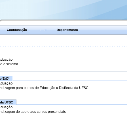
Coordenação
Departamento
aduação
se o sistema
a (EaD)
aduação
endizagem para cursos de Educação a Distância da UFSC.
 da UFSC
aduação
endizagem de apoio aos cursos presenciais