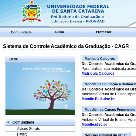
Aluno
Professor
Comunidade
Sistema de Controle Acadêmico da Graduação - CAGR
Matricula Calouros
UFSC
De: Controle Acadêmico da Gr
Para realizar sua matricula aces
Matricula Calouros
Moodle na Educação a Distânci
De: Controle Acadêmico da Gr
Ambiente Virtual de Ensino-Apr
Moodle.Ead.ufsc.br
Moodle nos Cursos Presenciais
De: Controle Acadêmico da Gr
Ambiente Virtual de Ensino-Apr
Comunidade
Moodle.ufsc.br
Avisos Gerais
UFSC
Noticias semanal da UFSC