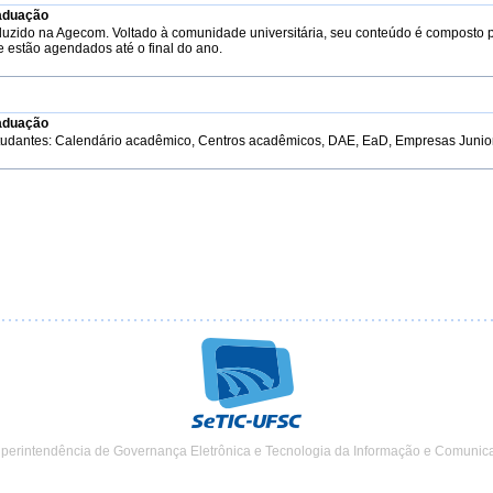
aduação
duzido na Agecom. Voltado à comunidade universitária, seu conteúdo é composto 
e estão agendados até o final do ano.
aduação
tudantes: Calendário acadêmico, Centros acadêmicos, DAE, EaD, Empresas Junior, 
uperintendência de Governança Eletrônica e Tecnologia da Informação e Comunic