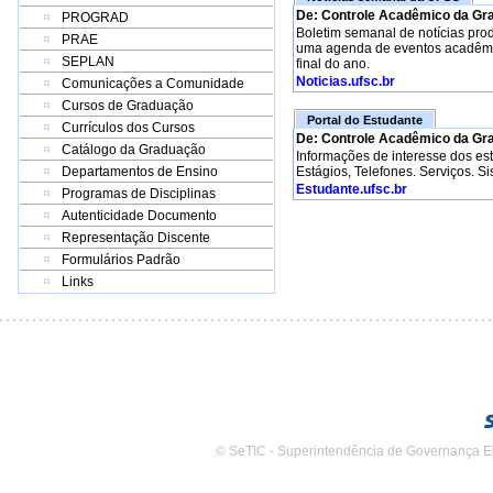
De: Controle Acadêmico da Gr
PROGRAD
Boletim semanal de notícias pro
PRAE
uma agenda de eventos acadêmico
SEPLAN
final do ano.
Noticias.ufsc.br
Comunicações a Comunidade
Cursos de Graduação
Portal do Estudante
Currículos dos Cursos
De: Controle Acadêmico da Gr
Catálogo da Graduação
Informações de interesse dos e
Departamentos de Ensino
Estágios, Telefones. Serviços. S
Estudante.ufsc.br
Programas de Disciplinas
Autenticidade Documento
Representação Discente
Formulários Padrão
Links
© SeTIC - Superintendência de Governança E