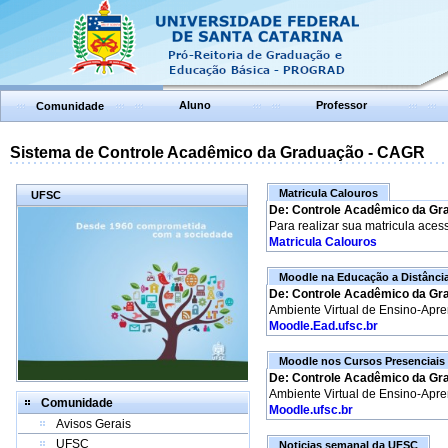
Aluno
Professor
Comunidade
Sistema de Controle Acadêmico da Graduação - CAGR
Matricula Calouros
UFSC
De: Controle Acadêmico da Gr
Para realizar sua matricula aces
Matricula Calouros
Moodle na Educação a Distânci
De: Controle Acadêmico da Gr
Ambiente Virtual de Ensino-Apr
Moodle.Ead.ufsc.br
Moodle nos Cursos Presenciais
De: Controle Acadêmico da Gr
Ambiente Virtual de Ensino-Apr
Comunidade
Moodle.ufsc.br
Avisos Gerais
UFSC
Noticias semanal da UFSC