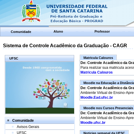
Aluno
Professor
Comunidade
Sistema de Controle Acadêmico da Graduação - CAGR
Matricula Calouros
UFSC
De: Controle Acadêmico da Gr
Para realizar sua matricula aces
Matricula Calouros
Moodle na Educação a Distânci
De: Controle Acadêmico da Gr
Ambiente Virtual de Ensino-Apr
Moodle.Ead.ufsc.br
Moodle nos Cursos Presenciais
De: Controle Acadêmico da Gr
Ambiente Virtual de Ensino-Apr
Comunidade
Moodle.ufsc.br
Avisos Gerais
UFSC
Noticias semanal da UFSC