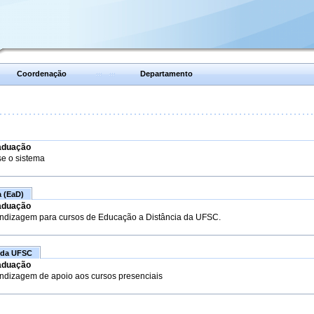
Coordenação
Departamento
aduação
se o sistema
a (EaD)
aduação
endizagem para cursos de Educação a Distância da UFSC.
 da UFSC
aduação
endizagem de apoio aos cursos presenciais