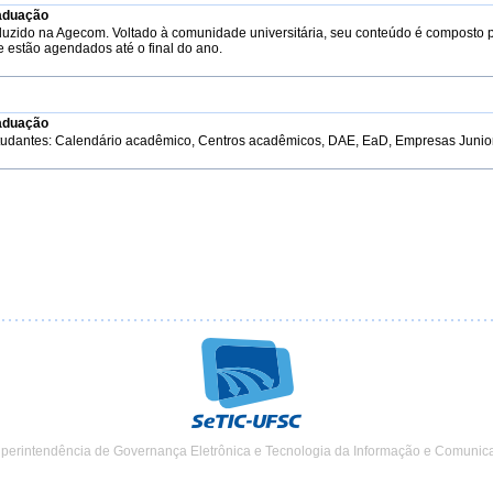
aduação
duzido na Agecom. Voltado à comunidade universitária, seu conteúdo é composto 
e estão agendados até o final do ano.
aduação
tudantes: Calendário acadêmico, Centros acadêmicos, DAE, EaD, Empresas Junior, 
uperintendência de Governança Eletrônica e Tecnologia da Informação e Comunic