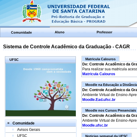
Aluno
Professor
Comunidade
Sistema de Controle Acadêmico da Graduação - CAGR
Matricula Calouros
UFSC
De: Controle Acadêmico da Gr
Para realizar sua matricula aces
Matricula Calouros
Moodle na Educação a Distânci
De: Controle Acadêmico da Gr
Ambiente Virtual de Ensino-Apr
Moodle.Ead.ufsc.br
Moodle nos Cursos Presenciais
De: Controle Acadêmico da Gr
Ambiente Virtual de Ensino-Apr
Comunidade
Moodle.ufsc.br
Avisos Gerais
UFSC
Noticias semanal da UFSC