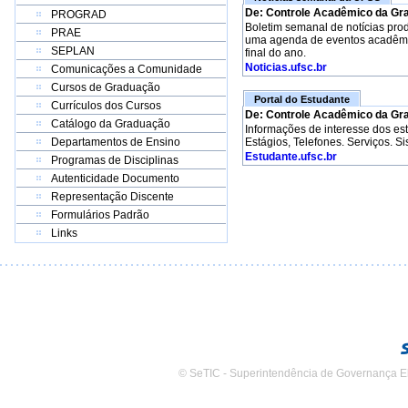
De: Controle Acadêmico da Gr
PROGRAD
Boletim semanal de notícias pro
PRAE
uma agenda de eventos acadêmico
SEPLAN
final do ano.
Noticias.ufsc.br
Comunicações a Comunidade
Cursos de Graduação
Portal do Estudante
Currículos dos Cursos
De: Controle Acadêmico da Gr
Catálogo da Graduação
Informações de interesse dos e
Departamentos de Ensino
Estágios, Telefones. Serviços. S
Estudante.ufsc.br
Programas de Disciplinas
Autenticidade Documento
Representação Discente
Formulários Padrão
Links
© SeTIC - Superintendência de Governança E