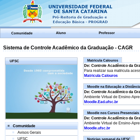
Aluno
Professor
Comunidade
Sistema de Controle Acadêmico da Graduação - CAGR
Matricula Calouros
UFSC
De: Controle Acadêmico da Gr
Para realizar sua matricula aces
Matricula Calouros
Moodle na Educação a Distânci
De: Controle Acadêmico da Gr
Ambiente Virtual de Ensino-Apr
Moodle.Ead.ufsc.br
Moodle nos Cursos Presenciais
De: Controle Acadêmico da Gr
Ambiente Virtual de Ensino-Apr
Comunidade
Moodle.ufsc.br
Avisos Gerais
UFSC
Noticias semanal da UFSC