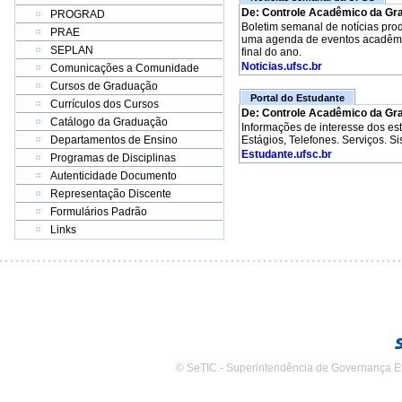
De: Controle Acadêmico da Gr
PROGRAD
Boletim semanal de notícias pro
PRAE
uma agenda de eventos acadêmico
SEPLAN
final do ano.
Noticias.ufsc.br
Comunicações a Comunidade
Cursos de Graduação
Portal do Estudante
Currículos dos Cursos
De: Controle Acadêmico da Gr
Catálogo da Graduação
Informações de interesse dos e
Departamentos de Ensino
Estágios, Telefones. Serviços. S
Estudante.ufsc.br
Programas de Disciplinas
Autenticidade Documento
Representação Discente
Formulários Padrão
Links
© SeTIC - Superintendência de Governança E