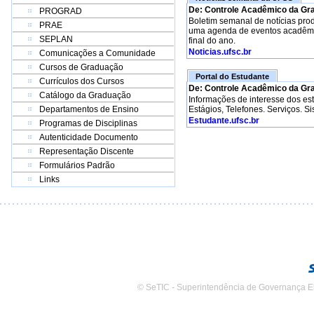
De: Controle Acadêmico da Gr
PROGRAD
Boletim semanal de notícias pro
PRAE
uma agenda de eventos acadêmico
SEPLAN
final do ano.
Noticias.ufsc.br
Comunicações a Comunidade
Cursos de Graduação
Portal do Estudante
Currículos dos Cursos
De: Controle Acadêmico da Gr
Catálogo da Graduação
Informações de interesse dos e
Departamentos de Ensino
Estágios, Telefones. Serviços. S
Estudante.ufsc.br
Programas de Disciplinas
Autenticidade Documento
Representação Discente
Formulários Padrão
Links
© SeTIC - Superintendência de Governança E