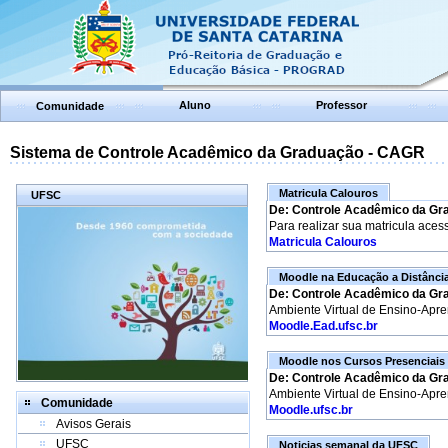
Aluno
Professor
Comunidade
Sistema de Controle Acadêmico da Graduação - CAGR
Matricula Calouros
UFSC
De: Controle Acadêmico da Gr
Para realizar sua matricula aces
Matricula Calouros
Moodle na Educação a Distânci
De: Controle Acadêmico da Gr
Ambiente Virtual de Ensino-Apr
Moodle.Ead.ufsc.br
Moodle nos Cursos Presenciais
De: Controle Acadêmico da Gr
Ambiente Virtual de Ensino-Apr
Comunidade
Moodle.ufsc.br
Avisos Gerais
UFSC
Noticias semanal da UFSC