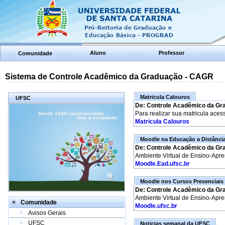
Aluno
Professor
Comunidade
Sistema de Controle Acadêmico da Graduação - CAGR
Matricula Calouros
UFSC
De: Controle Acadêmico da Gr
Para realizar sua matricula aces
Matricula Calouros
Moodle na Educação a Distânci
De: Controle Acadêmico da Gr
Ambiente Virtual de Ensino-Apr
Moodle.Ead.ufsc.br
Moodle nos Cursos Presenciais
De: Controle Acadêmico da Gr
Ambiente Virtual de Ensino-Apr
Comunidade
Moodle.ufsc.br
Avisos Gerais
UFSC
Noticias semanal da UFSC