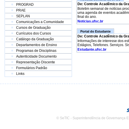
De: Controle Acadêmico da Gr
PROGRAD
Boletim semanal de notícias pro
PRAE
uma agenda de eventos acadêmico
SEPLAN
final do ano.
Noticias.ufsc.br
Comunicações a Comunidade
Cursos de Graduação
Portal do Estudante
Currículos dos Cursos
De: Controle Acadêmico da Gr
Catálogo da Graduação
Informações de interesse dos e
Departamentos de Ensino
Estágios, Telefones. Serviços. S
Estudante.ufsc.br
Programas de Disciplinas
Autenticidade Documento
Representação Discente
Formulários Padrão
Links
© SeTIC - Superintendência de Governança E