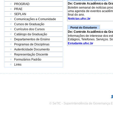
De: Controle Acadêmico da Gr
PROGRAD
Boletim semanal de notícias pro
PRAE
uma agenda de eventos acadêmico
SEPLAN
final do ano.
Noticias.ufsc.br
Comunicações a Comunidade
Cursos de Graduação
Portal do Estudante
Currículos dos Cursos
De: Controle Acadêmico da Gr
Catálogo da Graduação
Informações de interesse dos e
Departamentos de Ensino
Estágios, Telefones. Serviços. S
Estudante.ufsc.br
Programas de Disciplinas
Autenticidade Documento
Representação Discente
Formulários Padrão
Links
© SeTIC - Superintendência de Governança E