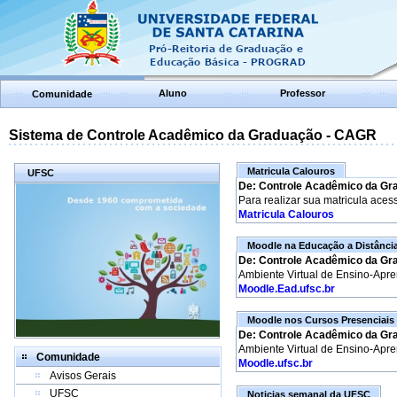
Aluno
Professor
Comunidade
Sistema de Controle Acadêmico da Graduação - CAGR
Matricula Calouros
UFSC
De: Controle Acadêmico da Gr
Para realizar sua matricula aces
Matricula Calouros
Moodle na Educação a Distânci
De: Controle Acadêmico da Gr
Ambiente Virtual de Ensino-Apr
Moodle.Ead.ufsc.br
Moodle nos Cursos Presenciais
De: Controle Acadêmico da Gr
Ambiente Virtual de Ensino-Apr
Comunidade
Moodle.ufsc.br
Avisos Gerais
UFSC
Noticias semanal da UFSC