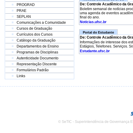
De: Controle Acadêmico da Gr
PROGRAD
Boletim semanal de notícias pro
PRAE
uma agenda de eventos acadêmico
SEPLAN
final do ano.
Noticias.ufsc.br
Comunicações a Comunidade
Cursos de Graduação
Portal do Estudante
Currículos dos Cursos
De: Controle Acadêmico da Gr
Catálogo da Graduação
Informações de interesse dos e
Departamentos de Ensino
Estágios, Telefones. Serviços. S
Estudante.ufsc.br
Programas de Disciplinas
Autenticidade Documento
Representação Discente
Formulários Padrão
Links
© SeTIC - Superintendência de Governança E