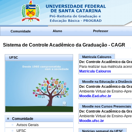
Aluno
Professor
Comunidade
Sistema de Controle Acadêmico da Graduação - CAGR
Matricula Calouros
UFSC
De: Controle Acadêmico da Gr
Para realizar sua matricula aces
Matricula Calouros
Moodle na Educação a Distânci
De: Controle Acadêmico da Gr
Ambiente Virtual de Ensino-Apr
Moodle.Ead.ufsc.br
Moodle nos Cursos Presenciais
De: Controle Acadêmico da Gr
Ambiente Virtual de Ensino-Apr
Comunidade
Moodle.ufsc.br
Avisos Gerais
UFSC
Noticias semanal da UFSC