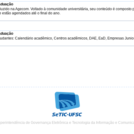
aduação
duzido na Agecom. Voltado à comunidade universitária, seu conteúdo é composto 
e estão agendados até o final do ano.
aduação
tudantes: Calendário acadêmico, Centros acadêmicos, DAE, EaD, Empresas Junior, 
uperintendência de Governança Eletrônica e Tecnologia da Informação e Comunic