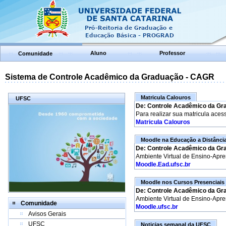
Aluno
Professor
Comunidade
Sistema de Controle Acadêmico da Graduação - CAGR
Matricula Calouros
UFSC
De: Controle Acadêmico da Gr
Para realizar sua matricula aces
Matricula Calouros
Moodle na Educação a Distânci
De: Controle Acadêmico da Gr
Ambiente Virtual de Ensino-Apr
Moodle.Ead.ufsc.br
Moodle nos Cursos Presenciais
De: Controle Acadêmico da Gr
Ambiente Virtual de Ensino-Apr
Comunidade
Moodle.ufsc.br
Avisos Gerais
UFSC
Noticias semanal da UFSC