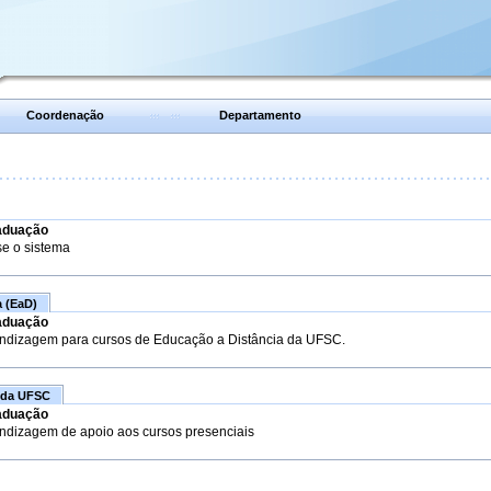
Coordenação
Departamento
aduação
se o sistema
a (EaD)
aduação
endizagem para cursos de Educação a Distância da UFSC.
 da UFSC
aduação
endizagem de apoio aos cursos presenciais