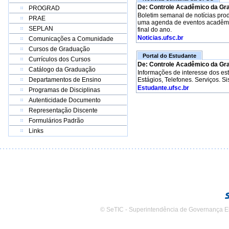
De: Controle Acadêmico da Gr
PROGRAD
Boletim semanal de notícias pro
PRAE
uma agenda de eventos acadêmico
SEPLAN
final do ano.
Noticias.ufsc.br
Comunicações a Comunidade
Cursos de Graduação
Portal do Estudante
Currículos dos Cursos
De: Controle Acadêmico da Gr
Catálogo da Graduação
Informações de interesse dos e
Departamentos de Ensino
Estágios, Telefones. Serviços. S
Estudante.ufsc.br
Programas de Disciplinas
Autenticidade Documento
Representação Discente
Formulários Padrão
Links
© SeTIC - Superintendência de Governança E