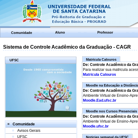
Aluno
Professor
Comunidade
Sistema de Controle Acadêmico da Graduação - CAGR
Matricula Calouros
UFSC
De: Controle Acadêmico da Gr
Para realizar sua matricula aces
Matricula Calouros
Moodle na Educação a Distânci
De: Controle Acadêmico da Gr
Ambiente Virtual de Ensino-Apr
Moodle.Ead.ufsc.br
Moodle nos Cursos Presenciais
De: Controle Acadêmico da Gr
Ambiente Virtual de Ensino-Apr
Comunidade
Moodle.ufsc.br
Avisos Gerais
UFSC
Noticias semanal da UFSC