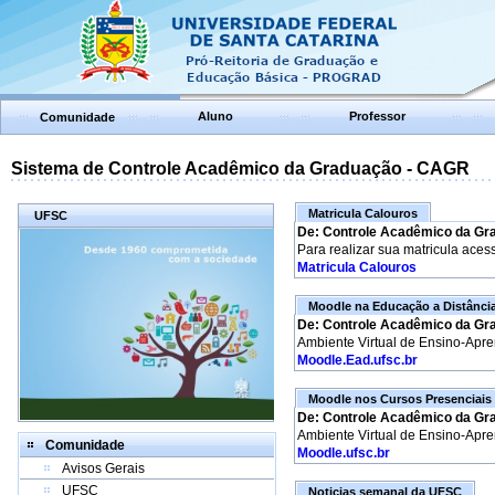
Aluno
Professor
Comunidade
Sistema de Controle Acadêmico da Graduação - CAGR
Matricula Calouros
UFSC
De: Controle Acadêmico da Gr
Para realizar sua matricula aces
Matricula Calouros
Moodle na Educação a Distânci
De: Controle Acadêmico da Gr
Ambiente Virtual de Ensino-Apr
Moodle.Ead.ufsc.br
Moodle nos Cursos Presenciais
De: Controle Acadêmico da Gr
Ambiente Virtual de Ensino-Apr
Comunidade
Moodle.ufsc.br
Avisos Gerais
UFSC
Noticias semanal da UFSC