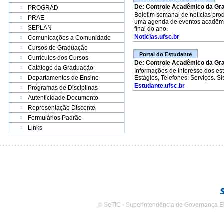
De: Controle Acadêmico da Gr
PROGRAD
Boletim semanal de notícias pro
PRAE
uma agenda de eventos acadêmico
SEPLAN
final do ano.
Noticias.ufsc.br
Comunicações a Comunidade
Cursos de Graduação
Portal do Estudante
Currículos dos Cursos
De: Controle Acadêmico da Gr
Catálogo da Graduação
Informações de interesse dos e
Departamentos de Ensino
Estágios, Telefones. Serviços. S
Estudante.ufsc.br
Programas de Disciplinas
Autenticidade Documento
Representação Discente
Formulários Padrão
Links
© SeTIC - Superintendência de Governança E