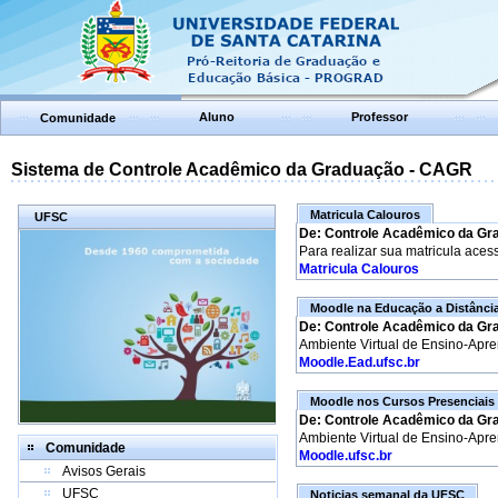
Aluno
Professor
Comunidade
Sistema de Controle Acadêmico da Graduação - CAGR
Matricula Calouros
UFSC
De: Controle Acadêmico da Gr
Para realizar sua matricula aces
Matricula Calouros
Moodle na Educação a Distânci
De: Controle Acadêmico da Gr
Ambiente Virtual de Ensino-Apr
Moodle.Ead.ufsc.br
Moodle nos Cursos Presenciais
De: Controle Acadêmico da Gr
Ambiente Virtual de Ensino-Apr
Comunidade
Moodle.ufsc.br
Avisos Gerais
UFSC
Noticias semanal da UFSC