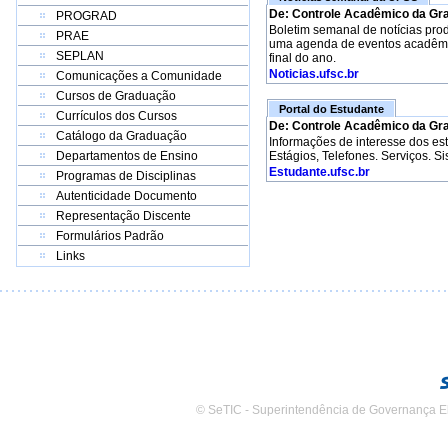
De: Controle Acadêmico da Gr
PROGRAD
Boletim semanal de notícias pro
PRAE
uma agenda de eventos acadêmico
SEPLAN
final do ano.
Noticias.ufsc.br
Comunicações a Comunidade
Cursos de Graduação
Portal do Estudante
Currículos dos Cursos
De: Controle Acadêmico da Gr
Catálogo da Graduação
Informações de interesse dos e
Departamentos de Ensino
Estágios, Telefones. Serviços. S
Estudante.ufsc.br
Programas de Disciplinas
Autenticidade Documento
Representação Discente
Formulários Padrão
Links
© SeTIC - Superintendência de Governança E